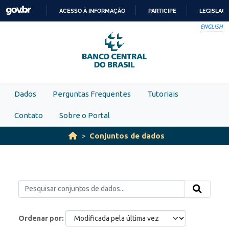
Skip to main content
ACESSO À INFORMAÇÃO
PARTICIPE
LEGISLAÇ
IR
ENGLISH
PARA
O
CONTEÚDO
Dados
Perguntas Frequentes
Tutoriais
Contato
Sobre o Portal
Conjuntos de dados
Ordenar por