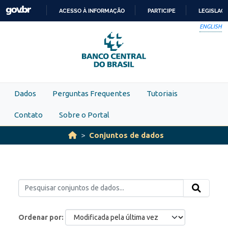
Skip to main content
ACESSO À INFORMAÇÃO
PARTICIPE
LEGISLAÇ
IR
ENGLISH
PARA
O
CONTEÚDO
Dados
Perguntas Frequentes
Tutoriais
Contato
Sobre o Portal
Conjuntos de dados
Ordenar por