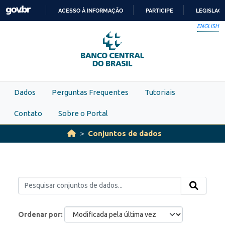
Skip to main content
ACESSO À INFORMAÇÃO
PARTICIPE
LEGISLAÇ
IR
ENGLISH
PARA
O
CONTEÚDO
Dados
Perguntas Frequentes
Tutoriais
Contato
Sobre o Portal
Conjuntos de dados
Ordenar por