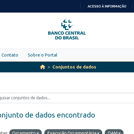
ACESSO À INFORMAÇÃO
IR
PARA
O
CONTEÚDO
Contato
Sobre o Portal
Conjuntos de dados
onjunto de dados encontrado
etas:
Orçamento
Execução Orçamentária
OAM