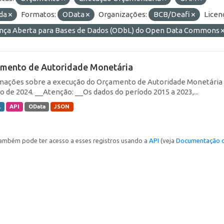
nda
Formatos:
OData
Organizações:
BCB/Deafi
Licen
ença Aberta para Bases de Dados (ODbL) do Open Data Commons
mento de Autoridade Monetária
mações sobre a execução do Orçamento de Autoridade Monetária (O
ro de 2024. __Atenção: __Os dados do período 2015 a 2023,...
L
API
OData
JSON
ambém pode ter acesso a esses registros usando a
API
(veja
Documentação d