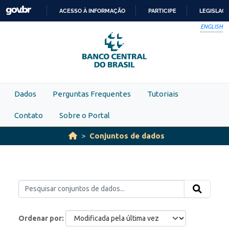
Skip to main content
ACESSO À INFORMAÇÃO
PARTICIPE
LEGISLAÇ
IR
ENGLISH
PARA
O
CONTEÚDO
Dados
Perguntas Frequentes
Tutoriais
Contato
Sobre o Portal
Conjuntos de dados
Ordenar por