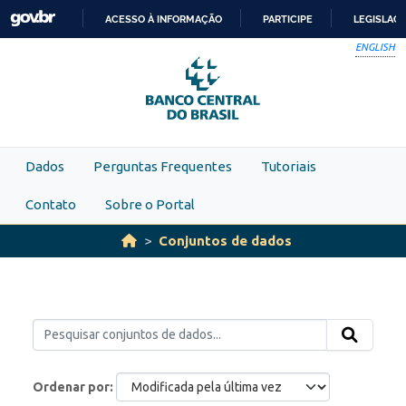
Skip to main content
ACESSO À INFORMAÇÃO
PARTICIPE
LEGISLAÇ
IR
ENGLISH
PARA
O
CONTEÚDO
Dados
Perguntas Frequentes
Tutoriais
Contato
Sobre o Portal
Conjuntos de dados
Ordenar por