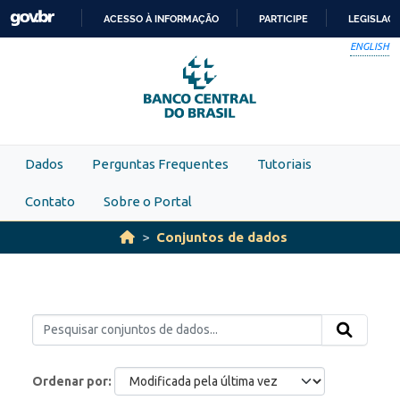
Skip to main content
ACESSO À INFORMAÇÃO
PARTICIPE
LEGISLAÇ
IR
ENGLISH
PARA
O
CONTEÚDO
Dados
Perguntas Frequentes
Tutoriais
Contato
Sobre o Portal
Conjuntos de dados
Ordenar por