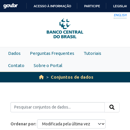
Skip to main content
ACESSO À INFORMAÇÃO
PARTICIPE
LEGISLAÇ
IR
ENGLISH
PARA
O
CONTEÚDO
Dados
Perguntas Frequentes
Tutoriais
Contato
Sobre o Portal
Conjuntos de dados
Ordenar por