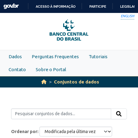
Skip to main content
ACESSO À INFORMAÇÃO
PARTICIPE
LEGISLAÇ
IR
ENGLISH
PARA
O
CONTEÚDO
Dados
Perguntas Frequentes
Tutoriais
Contato
Sobre o Portal
Conjuntos de dados
Ordenar por