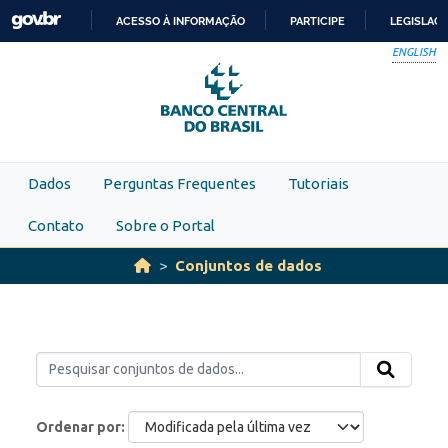
Skip to main content
ACESSO À INFORMAÇÃO
PARTICIPE
LEGISLAÇ
IR
ENGLISH
PARA
O
CONTEÚDO
Dados
Perguntas Frequentes
Tutoriais
Contato
Sobre o Portal
Conjuntos de dados
Ordenar por