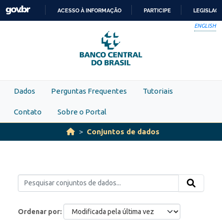
Skip to main content
ACESSO À INFORMAÇÃO
PARTICIPE
LEGISLAÇ
IR
ENGLISH
PARA
O
CONTEÚDO
Dados
Perguntas Frequentes
Tutoriais
Contato
Sobre o Portal
Conjuntos de dados
Ordenar por