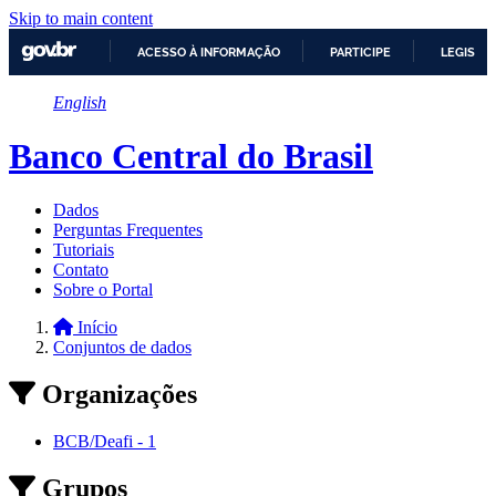
Skip to main content
ACESSO À INFORMAÇÃO
PARTICIPE
LEGISLA
IR
English
PARA
O
CONTEÚDO
Banco Central do Brasil
Dados
Perguntas Frequentes
Tutoriais
Contato
Sobre o Portal
Início
Conjuntos de dados
Organizações
BCB/Deafi
-
1
Grupos