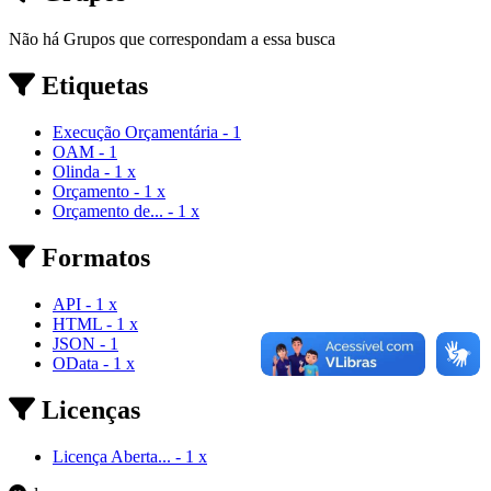
Não há Grupos que correspondam a essa busca
Etiquetas
Execução Orçamentária
-
1
OAM
-
1
Olinda
-
1
x
Orçamento
-
1
x
Orçamento de...
-
1
x
Formatos
API
-
1
x
HTML
-
1
x
JSON
-
1
OData
-
1
x
Licenças
Licença Aberta...
-
1
x