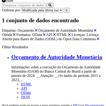
close
Ordenar por
Ir
1 conjunto de dados encontrado
Etiquetas:
Orçamento
Orçamento de Autoridade Monetária
Olinda
Formatos:
OData
API
HTML
Licenças:
Licença
Aberta para Bases de Dados (ODbL) do Open Data Commons
Filtrar Resultados
Orçamento de Autoridade Monetária
Informações sobre a execução do Orçamento de Autoridade
Monetária (OAM) do Banco Central do Brasil a partir de
janeiro de 2024. __Atenção: __Os dados do período 2015 a
2023,...
HTML
API
OData
JSON
Você também pode ter acesso a esses registros usando a
API
(veja
Documentação