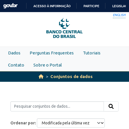
Skip to main content
ACESSO À INFORMAÇÃO
PARTICIPE
LEGISLAÇ
IR
ENGLISH
PARA
O
CONTEÚDO
Dados
Perguntas Frequentes
Tutoriais
Contato
Sobre o Portal
Conjuntos de dados
Ordenar por