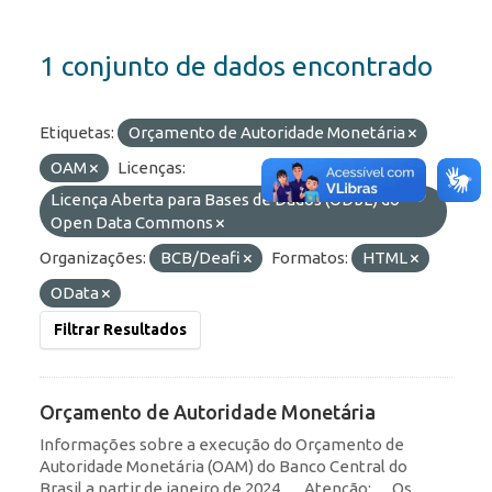
1 conjunto de dados encontrado
Etiquetas:
Orçamento de Autoridade Monetária
OAM
Licenças:
Licença Aberta para Bases de Dados (ODbL) do
Open Data Commons
Organizações:
BCB/Deafi
Formatos:
HTML
OData
Filtrar Resultados
Orçamento de Autoridade Monetária
Informações sobre a execução do Orçamento de
Autoridade Monetária (OAM) do Banco Central do
Brasil a partir de janeiro de 2024. __Atenção: __Os