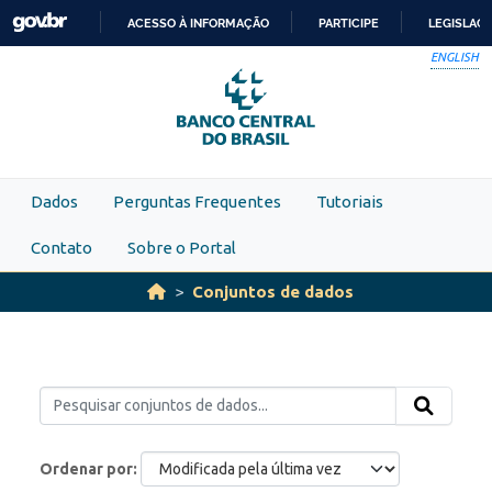
Skip to main content
ACESSO À INFORMAÇÃO
PARTICIPE
LEGISLAÇ
IR
ENGLISH
PARA
O
CONTEÚDO
Dados
Perguntas Frequentes
Tutoriais
Contato
Sobre o Portal
Conjuntos de dados
Ordenar por