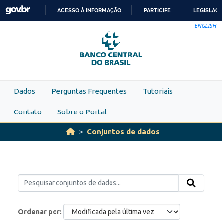
Skip to main content
ACESSO À INFORMAÇÃO
PARTICIPE
LEGISLAÇ
IR
ENGLISH
PARA
O
CONTEÚDO
Dados
Perguntas Frequentes
Tutoriais
Contato
Sobre o Portal
Conjuntos de dados
Ordenar por