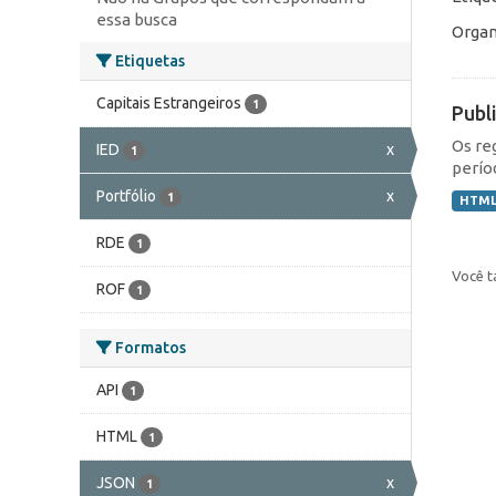
essa busca
Organ
Etiquetas
Capitais Estrangeiros
1
Publ
Os re
IED
x
1
perío
Portfólio
x
1
HTM
RDE
1
Você t
ROF
1
Formatos
API
1
HTML
1
JSON
x
1