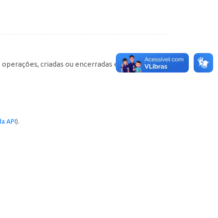
e operações, criadas ou encerradas em cada
a API
).