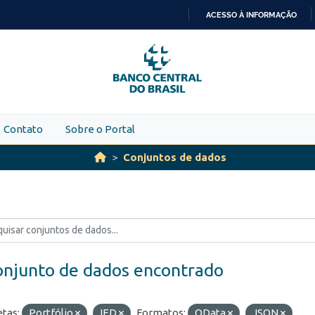
ACESSO À INFORMAÇÃO
IR
PARA
O
CONTEÚDO
Contato
Sobre o Portal
Conjuntos de dados
onjunto de dados encontrado
etas:
Portfólio
IED
Formatos:
OData
JSON