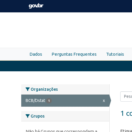
Skip to main content
Dados
Perguntas Frequentes
Tutoriais
Organizações
BCB/Dstat
x
1
1 c
Grupos
Etiqu
Não há Grupos que correspondam a