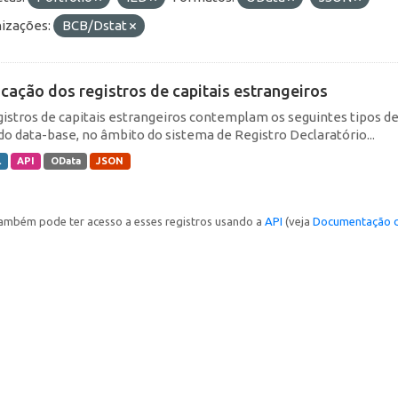
izações:
BCB/Dstat
icação dos registros de capitais estrangeiros
gistros de capitais estrangeiros contemplam os seguintes tipos d
do data-base, no âmbito do sistema de Registro Declaratório...
L
API
OData
JSON
ambém pode ter acesso a esses registros usando a
API
(veja
Documentação d