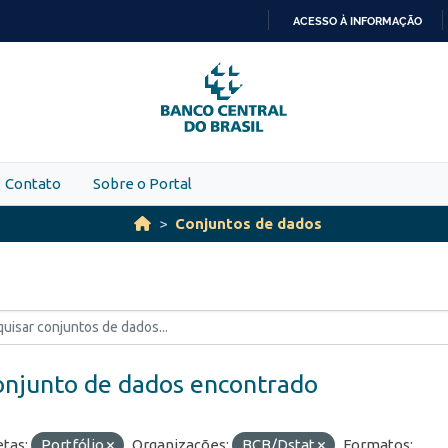
ACESSO À INFORMAÇÃO
IR
PARA
O
CONTEÚDO
Contato
Sobre o Portal
Conjuntos de dados
onjunto de dados encontrado
etas:
Portfólio
Organizações:
BCB/Dstat
Formatos: