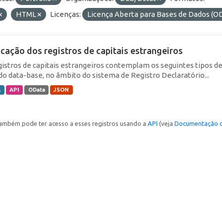
HTML
Licenças:
Licença Aberta para Bases de Dados 
icação dos registros de capitais estrangeiros
gistros de capitais estrangeiros contemplam os seguintes tipos d
do data-base, no âmbito do sistema de Registro Declaratório...
L
API
OData
JSON
ambém pode ter acesso a esses registros usando a
API
(veja
Documentação d