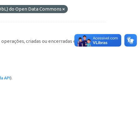
(ODbL) do Open Data Commons
e operações, criadas ou encerradas em cada
a API
).