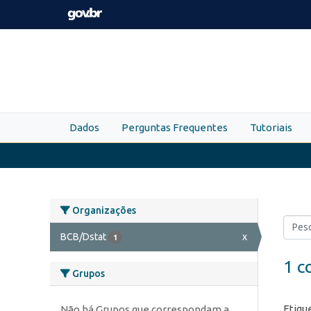
Skip to main content
Dados
Perguntas Frequentes
Tutoriais
Organizações
BCB/Dstat
x
1
1 c
Grupos
Etiqu
Não há Grupos que correspondam a