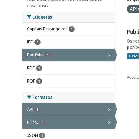
essa busca
API
Etiquetas
Capitais Estrangeiros
1
Publ
Os re
IED
1
perío
Portfólio
x
1
HTM
RDE
1
Você t
ROF
1
Formatos
API
x
1
HTML
x
1
JSON
1