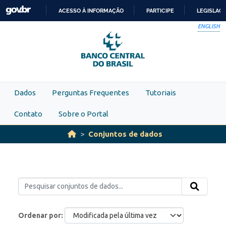
Skip to main content
ACESSO À INFORMAÇÃO
PARTICIPE
LEGISLAÇ
IR
ENGLISH
PARA
O
CONTEÚDO
Dados
Perguntas Frequentes
Tutoriais
Contato
Sobre o Portal
Conjuntos de dados
Ordenar por