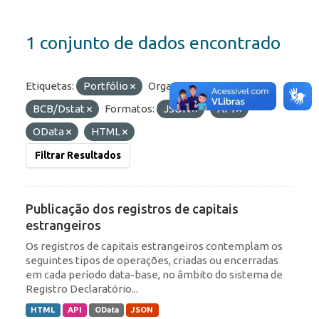
1 conjunto de dados encontrado
Etiquetas:
Portfólio
Organizações:
BCB/Dstat
Formatos:
JSON
API
OData
HTML
Filtrar Resultados
Publicação dos registros de capitais
estrangeiros
Os registros de capitais estrangeiros contemplam os
seguintes tipos de operações, criadas ou encerradas
em cada período data-base, no âmbito do sistema de
Registro Declaratório...
HTML
API
OData
JSON