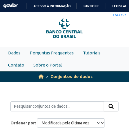
Skip to main content
ACESSO À INFORMAÇÃO
PARTICIPE
LEGISLAÇ
IR
ENGLISH
PARA
O
CONTEÚDO
Dados
Perguntas Frequentes
Tutoriais
Contato
Sobre o Portal
Conjuntos de dados
Ordenar por