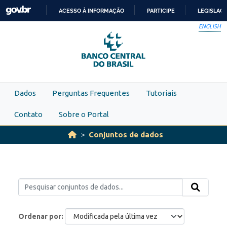
Skip to main content
ACESSO À INFORMAÇÃO
PARTICIPE
LEGISLAÇ
IR
ENGLISH
PARA
O
CONTEÚDO
Dados
Perguntas Frequentes
Tutoriais
Contato
Sobre o Portal
Conjuntos de dados
Ordenar por