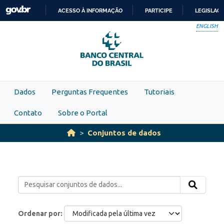
Skip to main content
ACESSO À INFORMAÇÃO
PARTICIPE
LEGISLAÇ
IR
ENGLISH
PARA
O
CONTEÚDO
Dados
Perguntas Frequentes
Tutoriais
Contato
Sobre o Portal
Conjuntos de dados
Ordenar por