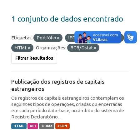
1 conjunto de dados encontrado
Etiquetas:
Portfólio
IED
Formatos:
API
HTML
Organizações:
BCB/Dstat
Filtrar Resultados
Publicação dos registros de capitais
estrangeiros
Os registros de capitais estrangeiros contemplam os
seguintes tipos de operações, criadas ou encerradas
em cada período data-base, no âmbito do sistema de
Registro Declaratório...
HTML
API
OData
JSON