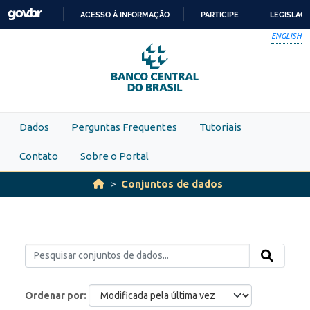
Skip to main content
ACESSO À INFORMAÇÃO
PARTICIPE
LEGISLAÇ
IR
ENGLISH
PARA
O
CONTEÚDO
Dados
Perguntas Frequentes
Tutoriais
Contato
Sobre o Portal
Conjuntos de dados
Ordenar por