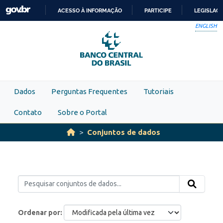
Skip to main content
ACESSO À INFORMAÇÃO
PARTICIPE
LEGISLAÇ
IR
ENGLISH
PARA
O
CONTEÚDO
Dados
Perguntas Frequentes
Tutoriais
Contato
Sobre o Portal
Conjuntos de dados
Ordenar por