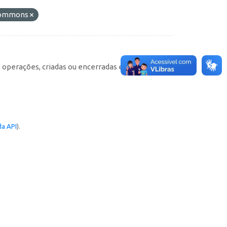
 Commons
e operações, criadas ou encerradas em cada
a API
).