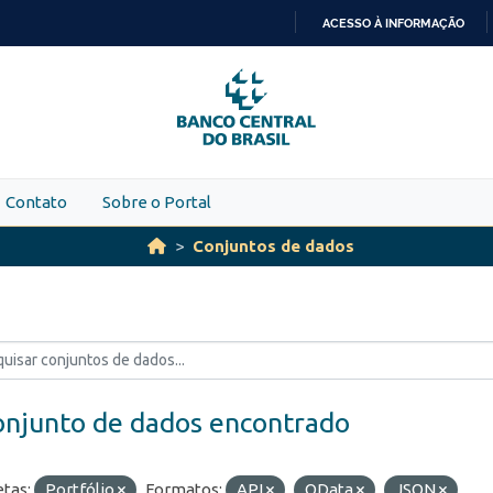
ACESSO À INFORMAÇÃO
IR
PARA
O
CONTEÚDO
Contato
Sobre o Portal
Conjuntos de dados
onjunto de dados encontrado
etas:
Portfólio
Formatos:
API
OData
JSON