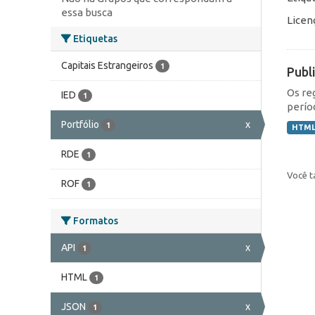
essa busca
Licen
Etiquetas
Capitais Estrangeiros
1
Publ
Os re
IED
1
perío
Portfólio
x
1
HTM
RDE
1
Você t
ROF
1
Formatos
API
x
1
HTML
1
JSON
x
1