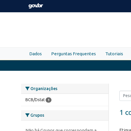
Skip to main content
Dados
Perguntas Frequentes
Tutoriais
Organizações
BCB/Dstat
1
1 c
Grupos
Etiqu
Não há Grupos que correspondam a