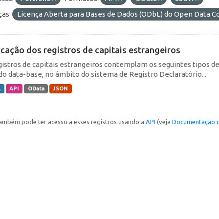
ças:
Licença Aberta para Bases de Dados (ODbL) do Open Data
icação dos registros de capitais estrangeiros
gistros de capitais estrangeiros contemplam os seguintes tipos d
do data-base, no âmbito do sistema de Registro Declaratório...
L
API
OData
JSON
ambém pode ter acesso a esses registros usando a
API
(veja
Documentação d