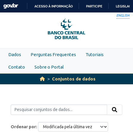
Skip to main content
ACESSO À INFORMAÇÃO
PARTICIPE
LEGISLAÇ
IR
ENGLISH
PARA
O
CONTEÚDO
Dados
Perguntas Frequentes
Tutoriais
Contato
Sobre o Portal
Conjuntos de dados
Ordenar por