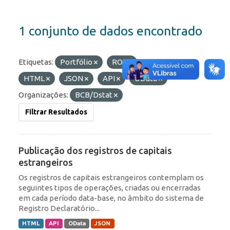
1 conjunto de dados encontrado
Etiquetas:
Portfólio
ROF
Formatos:
HTML
JSON
API
OData
Organizações:
BCB/Dstat
Filtrar Resultados
Publicação dos registros de capitais
estrangeiros
Os registros de capitais estrangeiros contemplam os
seguintes tipos de operações, criadas ou encerradas
em cada período data-base, no âmbito do sistema de
Registro Declaratório...
HTML
API
OData
JSON