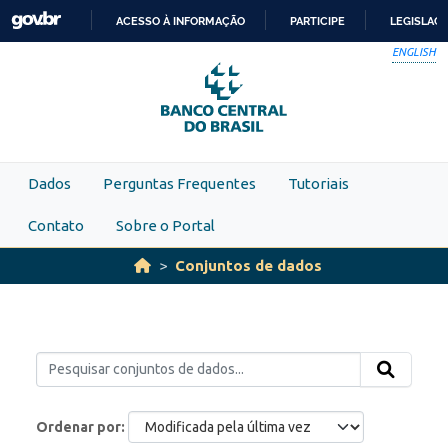
Skip to main content
ACESSO À INFORMAÇÃO
PARTICIPE
LEGISLAÇ
IR
ENGLISH
PARA
O
CONTEÚDO
Dados
Perguntas Frequentes
Tutoriais
Contato
Sobre o Portal
Conjuntos de dados
Ordenar por