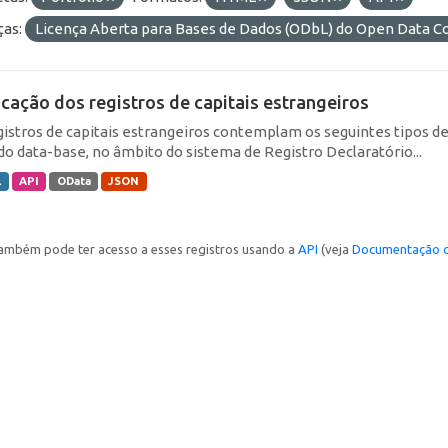
ças:
Licença Aberta para Bases de Dados (ODbL) do Open Data
icação dos registros de capitais estrangeiros
gistros de capitais estrangeiros contemplam os seguintes tipos d
do data-base, no âmbito do sistema de Registro Declaratório...
L
API
OData
JSON
ambém pode ter acesso a esses registros usando a
API
(veja
Documentação d