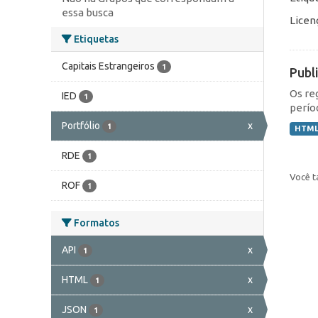
essa busca
Licen
Etiquetas
Capitais Estrangeiros
1
Publ
Os re
IED
1
perío
Portfólio
x
1
HTM
RDE
1
Você t
ROF
1
Formatos
API
x
1
HTML
x
1
JSON
x
1