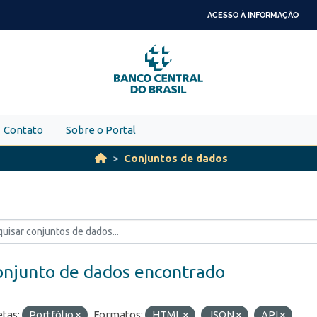
ACESSO À INFORMAÇÃO
IR
PARA
O
CONTEÚDO
Contato
Sobre o Portal
Conjuntos de dados
onjunto de dados encontrado
etas:
Portfólio
Formatos:
HTML
JSON
API