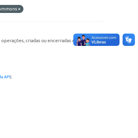
 Commons
e operações, criadas ou encerradas em cada
a API
).