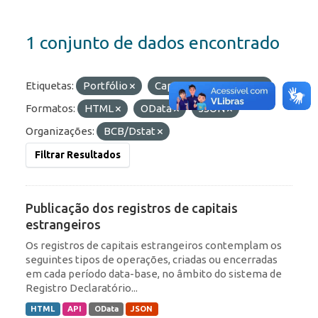
1 conjunto de dados encontrado
Etiquetas:
Portfólio
Capitais Estrangeiros
Formatos:
HTML
OData
JSON
Organizações:
BCB/Dstat
Filtrar Resultados
Publicação dos registros de capitais
estrangeiros
Os registros de capitais estrangeiros contemplam os
seguintes tipos de operações, criadas ou encerradas
em cada período data-base, no âmbito do sistema de
Registro Declaratório...
HTML
API
OData
JSON