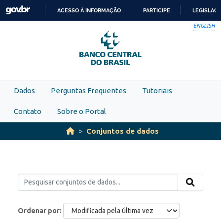
Skip to main content
ACESSO À INFORMAÇÃO
PARTICIPE
LEGISLAÇ
IR
ENGLISH
PARA
O
CONTEÚDO
Dados
Perguntas Frequentes
Tutoriais
Contato
Sobre o Portal
Conjuntos de dados
Ordenar por