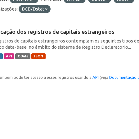
izações:
BCB/Dstat
icação dos registros de capitais estrangeiros
gistros de capitais estrangeiros contemplam os seguintes tipos d
do data-base, no âmbito do sistema de Registro Declaratório...
L
API
OData
JSON
ambém pode ter acesso a esses registros usando a
API
(veja
Documentação d