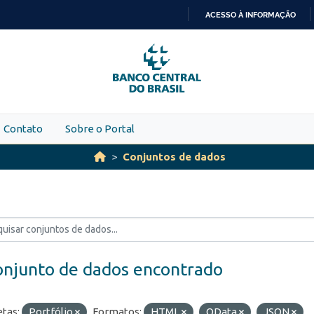
ACESSO À INFORMAÇÃO
IR
PARA
O
CONTEÚDO
Contato
Sobre o Portal
Conjuntos de dados
onjunto de dados encontrado
etas:
Portfólio
Formatos:
HTML
OData
JSON