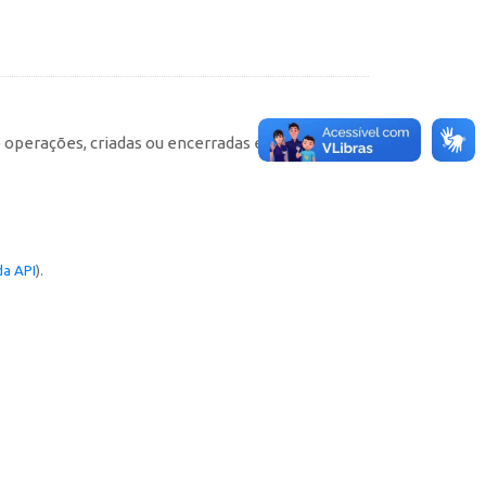
e operações, criadas ou encerradas em cada
a API
).