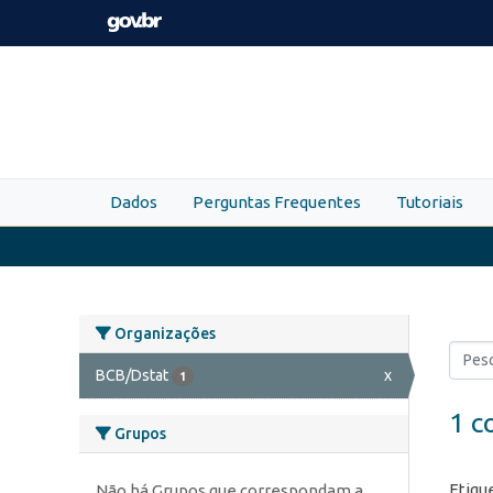
Skip to main content
Dados
Perguntas Frequentes
Tutoriais
Organizações
BCB/Dstat
x
1
1 c
Grupos
Etiqu
Não há Grupos que correspondam a