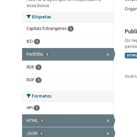
essa busca
Organ
Etiquetas
Capitais Estrangeiros
1
Publ
Os re
IED
1
perío
Portfólio
x
1
HTM
RDE
1
Você t
ROF
1
Formatos
API
1
HTML
x
1
JSON
x
1