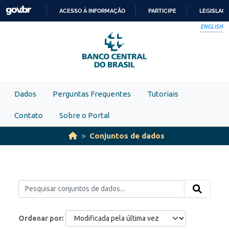
Skip to main content
ACESSO À INFORMAÇÃO
PARTICIPE
LEGISLAÇ
IR
ENGLISH
PARA
O
CONTEÚDO
Dados
Perguntas Frequentes
Tutoriais
Contato
Sobre o Portal
Conjuntos de dados
Ordenar por