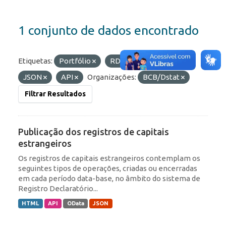
1 conjunto de dados encontrado
Etiquetas:
Portfólio
RDE
Formatos:
JSON
API
Organizações:
BCB/Dstat
Filtrar Resultados
Publicação dos registros de capitais
estrangeiros
Os registros de capitais estrangeiros contemplam os
seguintes tipos de operações, criadas ou encerradas
em cada período data-base, no âmbito do sistema de
Registro Declaratório...
HTML
API
OData
JSON