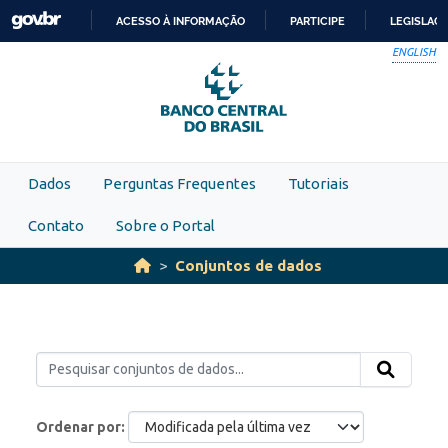
Skip to main content
ACESSO À INFORMAÇÃO
PARTICIPE
LEGISLAÇ
IR
ENGLISH
PARA
O
CONTEÚDO
Dados
Perguntas Frequentes
Tutoriais
Contato
Sobre o Portal
Conjuntos de dados
Ordenar por