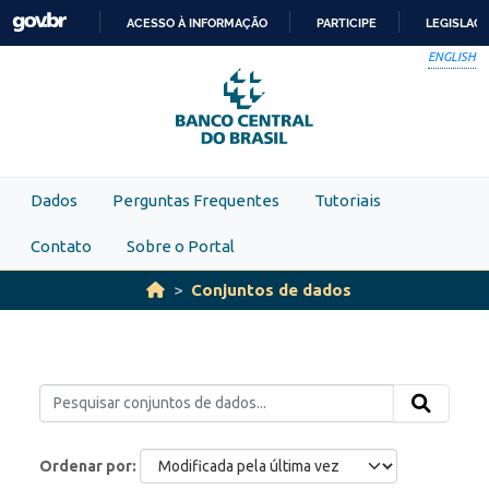
Skip to main content
ACESSO À INFORMAÇÃO
PARTICIPE
LEGISLAÇ
IR
ENGLISH
PARA
O
CONTEÚDO
Dados
Perguntas Frequentes
Tutoriais
Contato
Sobre o Portal
Conjuntos de dados
Ordenar por