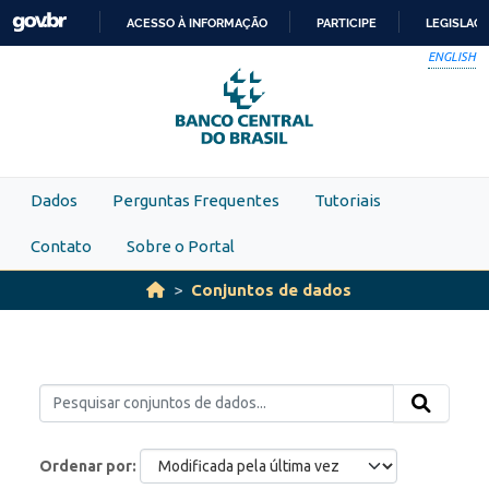
Skip to main content
ACESSO À INFORMAÇÃO
PARTICIPE
LEGISLAÇ
IR
ENGLISH
PARA
O
CONTEÚDO
Dados
Perguntas Frequentes
Tutoriais
Contato
Sobre o Portal
Conjuntos de dados
Ordenar por