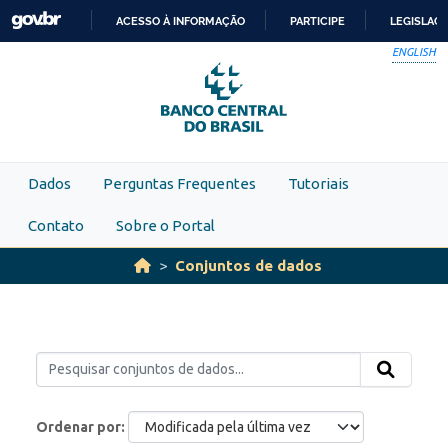
Skip to main content
ACESSO À INFORMAÇÃO
PARTICIPE
LEGISLAÇ
IR
ENGLISH
PARA
O
CONTEÚDO
Dados
Perguntas Frequentes
Tutoriais
Contato
Sobre o Portal
Conjuntos de dados
Ordenar por