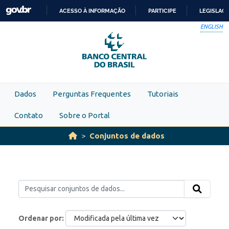
Skip to main content
ACESSO À INFORMAÇÃO
PARTICIPE
LEGISLAÇ
IR
ENGLISH
PARA
O
CONTEÚDO
Dados
Perguntas Frequentes
Tutoriais
Contato
Sobre o Portal
Conjuntos de dados
Ordenar por