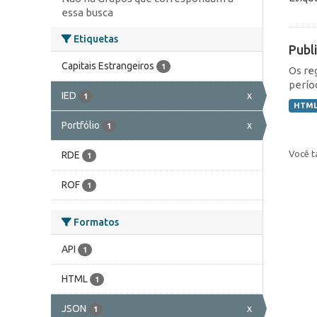
essa busca
Etiquetas
Publ
Capitais Estrangeiros
1
Os re
perío
IED
x
1
HTM
Portfólio
x
1
Você t
RDE
1
ROF
1
Formatos
API
1
HTML
1
JSON
x
1