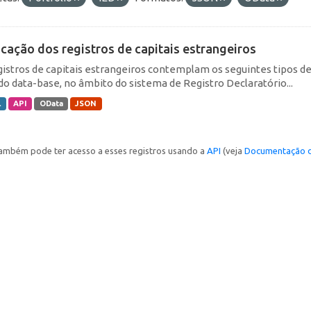
icação dos registros de capitais estrangeiros
gistros de capitais estrangeiros contemplam os seguintes tipos d
do data-base, no âmbito do sistema de Registro Declaratório...
L
API
OData
JSON
ambém pode ter acesso a esses registros usando a
API
(veja
Documentação d