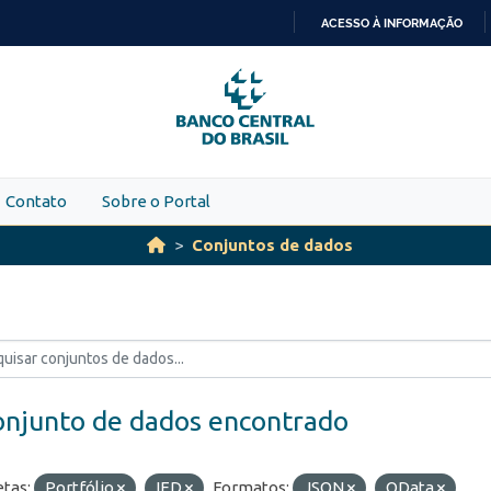
ACESSO À INFORMAÇÃO
IR
PARA
O
CONTEÚDO
Contato
Sobre o Portal
Conjuntos de dados
onjunto de dados encontrado
etas:
Portfólio
IED
Formatos:
JSON
OData