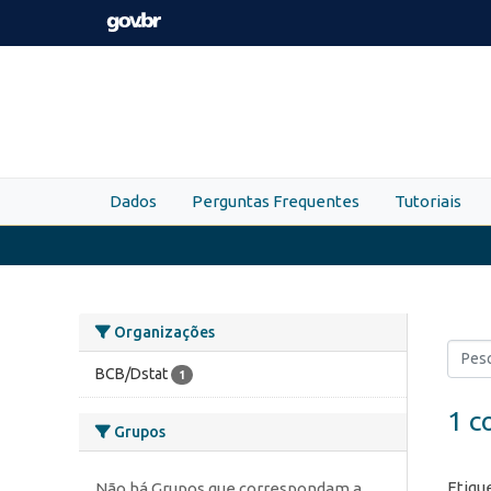
Skip to main content
Dados
Perguntas Frequentes
Tutoriais
Organizações
BCB/Dstat
1
1 c
Grupos
Etiqu
Não há Grupos que correspondam a