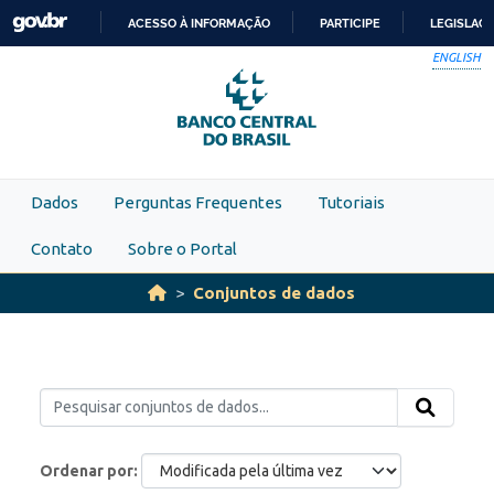
Skip to main content
ACESSO À INFORMAÇÃO
PARTICIPE
LEGISLAÇ
IR
ENGLISH
PARA
O
CONTEÚDO
Dados
Perguntas Frequentes
Tutoriais
Contato
Sobre o Portal
Conjuntos de dados
Ordenar por