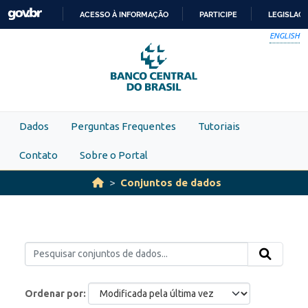
Skip to main content
ACESSO À INFORMAÇÃO
PARTICIPE
LEGISLAÇ
IR
ENGLISH
PARA
O
CONTEÚDO
Dados
Perguntas Frequentes
Tutoriais
Contato
Sobre o Portal
Conjuntos de dados
Ordenar por