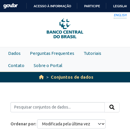
Skip to main content
ACESSO À INFORMAÇÃO
PARTICIPE
LEGISLAÇ
IR
ENGLISH
PARA
O
CONTEÚDO
Dados
Perguntas Frequentes
Tutoriais
Contato
Sobre o Portal
Conjuntos de dados
Ordenar por