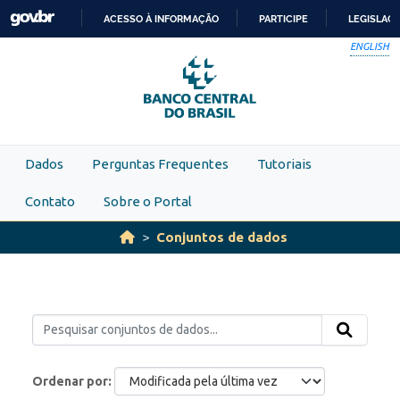
Skip to main content
ACESSO À INFORMAÇÃO
PARTICIPE
LEGISLAÇ
IR
ENGLISH
PARA
O
CONTEÚDO
Dados
Perguntas Frequentes
Tutoriais
Contato
Sobre o Portal
Conjuntos de dados
Ordenar por