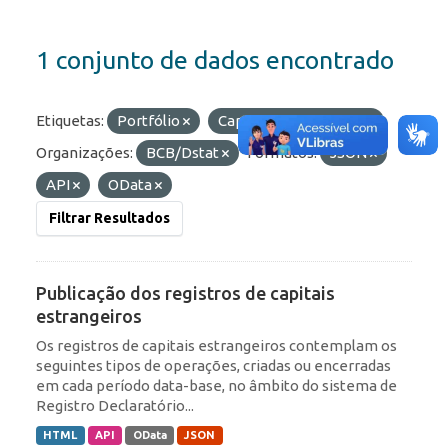
1 conjunto de dados encontrado
Etiquetas:
Portfólio
Capitais Estrangeiros
Organizações:
BCB/Dstat
Formatos:
JSON
API
OData
Filtrar Resultados
Publicação dos registros de capitais
estrangeiros
Os registros de capitais estrangeiros contemplam os
seguintes tipos de operações, criadas ou encerradas
em cada período data-base, no âmbito do sistema de
Registro Declaratório...
HTML
API
OData
JSON