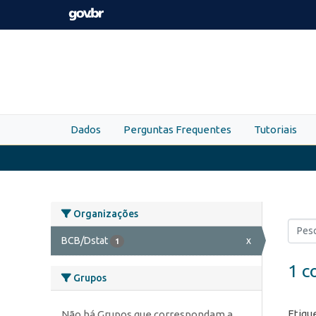
Skip to main content
Dados
Perguntas Frequentes
Tutoriais
Organizações
BCB/Dstat
x
1
1 c
Grupos
Etiqu
Não há Grupos que correspondam a