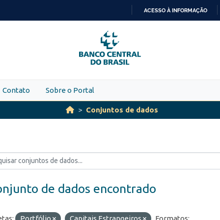
ACESSO À INFORMAÇÃO
IR
PARA
O
CONTEÚDO
Contato
Sobre o Portal
Conjuntos de dados
onjunto de dados encontrado
etas:
Portfólio
Capitais Estrangeiros
Formatos: