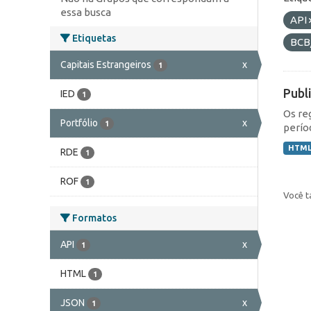
essa busca
API
Etiquetas
BCB
Capitais Estrangeiros
x
1
Publ
IED
1
Os re
Portfólio
x
1
perío
HTM
RDE
1
ROF
1
Você t
Formatos
API
x
1
HTML
1
JSON
x
1