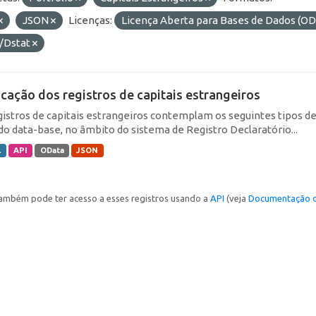
JSON
Licenças:
Licença Aberta para Bases de Dados (
/Dstat
icação dos registros de capitais estrangeiros
gistros de capitais estrangeiros contemplam os seguintes tipos d
do data-base, no âmbito do sistema de Registro Declaratório...
L
API
OData
JSON
ambém pode ter acesso a esses registros usando a
API
(veja
Documentação d