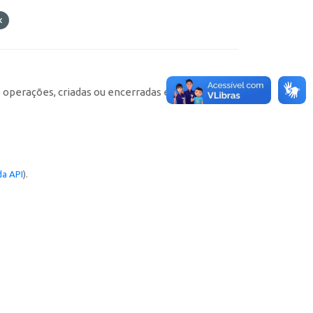
e operações, criadas ou encerradas em cada
a API
).