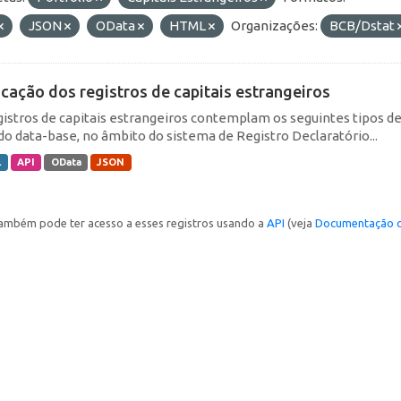
JSON
OData
HTML
Organizações:
BCB/Dstat
icação dos registros de capitais estrangeiros
gistros de capitais estrangeiros contemplam os seguintes tipos d
do data-base, no âmbito do sistema de Registro Declaratório...
L
API
OData
JSON
ambém pode ter acesso a esses registros usando a
API
(veja
Documentação d