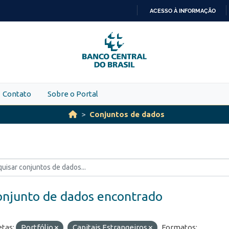
ACESSO À INFORMAÇÃO
IR
PARA
O
CONTEÚDO
Contato
Sobre o Portal
Conjuntos de dados
onjunto de dados encontrado
etas:
Portfólio
Capitais Estrangeiros
Formatos: