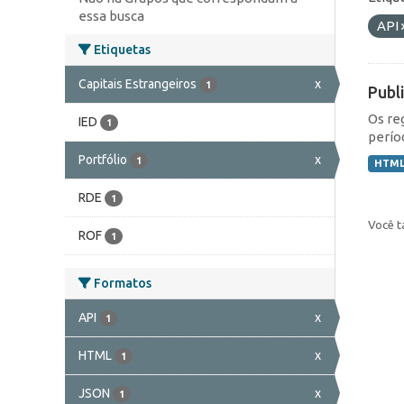
essa busca
API
Etiquetas
Capitais Estrangeiros
x
1
Publ
Os re
IED
1
perío
Portfólio
x
1
HTM
RDE
1
Você t
ROF
1
Formatos
API
x
1
HTML
x
1
JSON
x
1