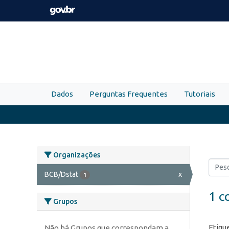
Skip to main content
Dados
Perguntas Frequentes
Tutoriais
Organizações
BCB/Dstat
x
1
1 c
Grupos
Etiqu
Não há Grupos que correspondam a