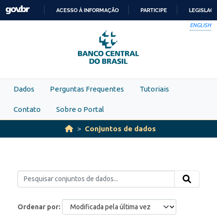
Skip to main content
ACESSO À INFORMAÇÃO
PARTICIPE
LEGISLAÇ
IR
ENGLISH
PARA
O
CONTEÚDO
Dados
Perguntas Frequentes
Tutoriais
Contato
Sobre o Portal
Conjuntos de dados
Ordenar por