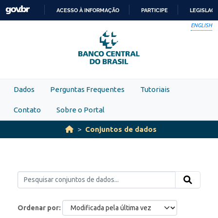
Skip to main content
ACESSO À INFORMAÇÃO
PARTICIPE
LEGISLAÇ
IR
ENGLISH
PARA
O
CONTEÚDO
Dados
Perguntas Frequentes
Tutoriais
Contato
Sobre o Portal
Conjuntos de dados
Ordenar por