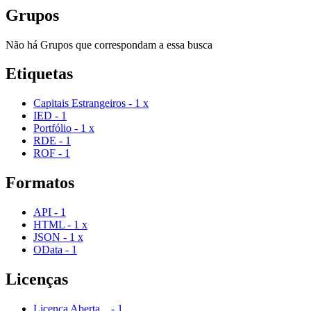
Grupos
Não há Grupos que correspondam a essa busca
Etiquetas
Capitais Estrangeiros
-
1
x
IED
-
1
Portfólio
-
1
x
RDE
-
1
ROF
-
1
Formatos
API
-
1
HTML
-
1
x
JSON
-
1
x
OData
-
1
Licenças
Licença Aberta...
-
1