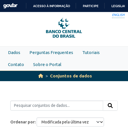
Skip to main content
ACESSO À INFORMAÇÃO
PARTICIPE
LEGISLAÇ
IR
ENGLISH
PARA
O
CONTEÚDO
Dados
Perguntas Frequentes
Tutoriais
Contato
Sobre o Portal
Conjuntos de dados
Ordenar por