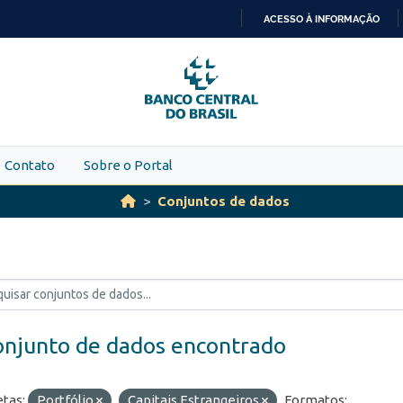
ACESSO À INFORMAÇÃO
IR
PARA
O
CONTEÚDO
Contato
Sobre o Portal
Conjuntos de dados
onjunto de dados encontrado
etas:
Portfólio
Capitais Estrangeiros
Formatos: