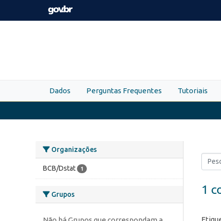
Skip to main content
Dados
Perguntas Frequentes
Tutoriais
Organizações
BCB/Dstat
1
1 c
Grupos
Etiqu
Não há Grupos que correspondam a