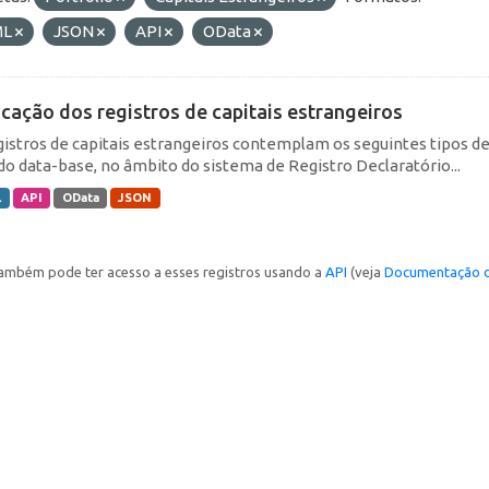
ML
JSON
API
OData
icação dos registros de capitais estrangeiros
gistros de capitais estrangeiros contemplam os seguintes tipos d
do data-base, no âmbito do sistema de Registro Declaratório...
L
API
OData
JSON
ambém pode ter acesso a esses registros usando a
API
(veja
Documentação d