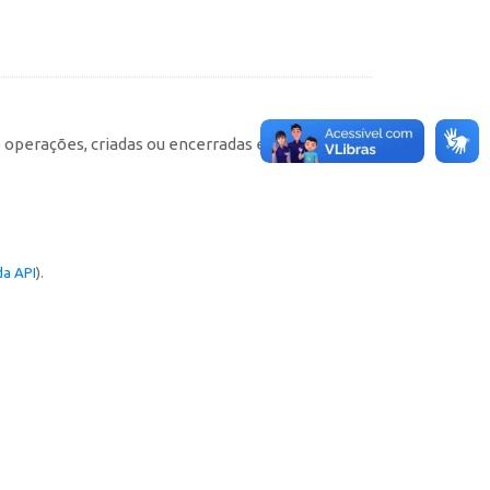
e operações, criadas ou encerradas em cada
a API
).