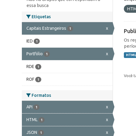
essa busca
HT
Etiquetas
Capitais Estrangeiros
x
1
Publ
Os re
IED
1
perío
Portfólio
x
1
HTM
RDE
1
Você t
ROF
1
Formatos
API
x
1
HTML
x
1
JSON
x
1