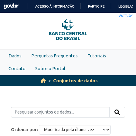
Skip to main content
ACESSO À INFORMAÇÃO
PARTICIPE
LEGISLAÇ
IR
ENGLISH
PARA
O
CONTEÚDO
Dados
Perguntas Frequentes
Tutoriais
Contato
Sobre o Portal
Conjuntos de dados
Ordenar por