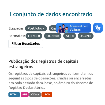
1 conjunto de dados encontrado
Etiquetas:
Portfólio
Capitais Estrangeiros
Formatos:
HTML
OData
API
JSON
Filtrar Resultados
Publicação dos registros de capitais
estrangeiros
Os registros de capitais estrangeiros contemplam os
seguintes tipos de operações, criadas ou encerradas
em cada período data-base, no âmbito do sistema de
Registro Declaratório...
HTML
API
OData
JSON