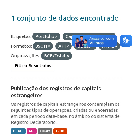
1 conjunto de dados encontrado
Etiquetas:
Portfólio
Capitais Estrangeiros
Formatos:
JSON
API
OData
HTML
Organizações:
BCB/Dstat
Filtrar Resultados
Publicação dos registros de capitais
estrangeiros
Os registros de capitais estrangeiros contemplam os
seguintes tipos de operações, criadas ou encerradas
em cada período data-base, no âmbito do sistema de
Registro Declaratório...
HTML
API
OData
JSON