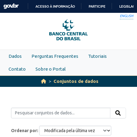
Skip to main content
ACESSO À INFORMAÇÃO
PARTICIPE
LEGISLAÇ
IR
ENGLISH
PARA
O
CONTEÚDO
Dados
Perguntas Frequentes
Tutoriais
Contato
Sobre o Portal
Conjuntos de dados
Ordenar por