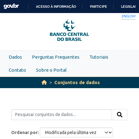
Skip to main content
ACESSO À INFORMAÇÃO
PARTICIPE
LEGISLAÇ
IR
ENGLISH
PARA
O
CONTEÚDO
Dados
Perguntas Frequentes
Tutoriais
Contato
Sobre o Portal
Conjuntos de dados
Ordenar por